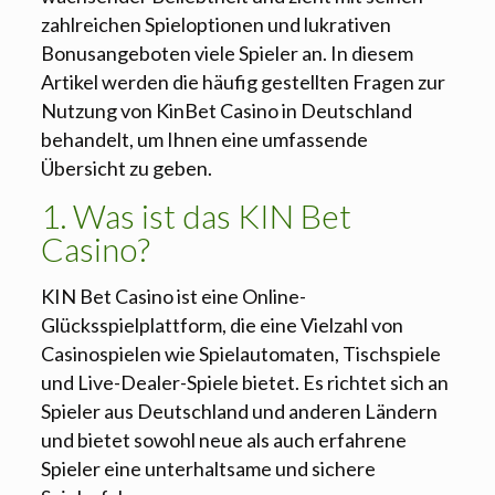
zahlreichen Spieloptionen und lukrativen
Bonusangeboten viele Spieler an. In diesem
Artikel werden die häufig gestellten Fragen zur
Nutzung von KinBet Casino in Deutschland
behandelt, um Ihnen eine umfassende
Übersicht zu geben.
1. Was ist das KIN Bet
Casino?
KIN Bet Casino ist eine Online-
Glücksspielplattform, die eine Vielzahl von
Casinospielen wie Spielautomaten, Tischspiele
und Live-Dealer-Spiele bietet. Es richtet sich an
Spieler aus Deutschland und anderen Ländern
und bietet sowohl neue als auch erfahrene
Spieler eine unterhaltsame und sichere