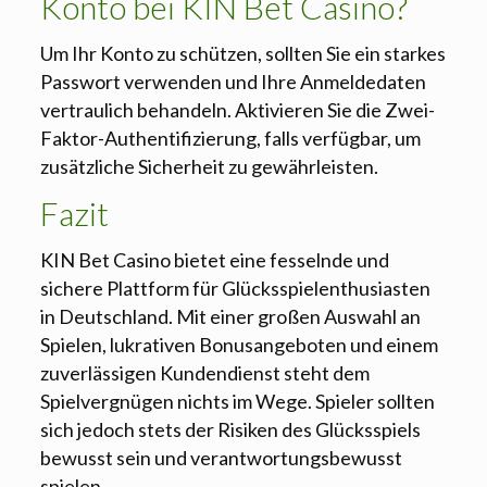
Konto bei KIN Bet Casino?
Um Ihr Konto zu schützen, sollten Sie ein starkes
Passwort verwenden und Ihre Anmeldedaten
vertraulich behandeln. Aktivieren Sie die Zwei-
Faktor-Authentifizierung, falls verfügbar, um
zusätzliche Sicherheit zu gewährleisten.
Fazit
KIN Bet Casino bietet eine fesselnde und
sichere Plattform für Glücksspielenthusiasten
in Deutschland. Mit einer großen Auswahl an
Spielen, lukrativen Bonusangeboten und einem
zuverlässigen Kundendienst steht dem
Spielvergnügen nichts im Wege. Spieler sollten
sich jedoch stets der Risiken des Glücksspiels
bewusst sein und verantwortungsbewusst
spielen.