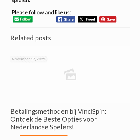
Please follow and like us:
Related posts
November 17, 2025
Betalingsmethoden bij VinciSpin:
Ontdek de Beste Opties voor
Nederlandse Spelers!