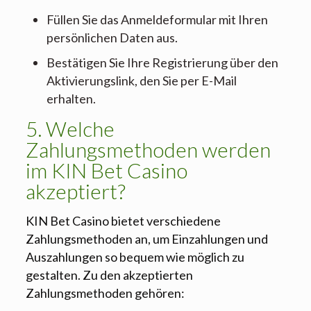
Füllen Sie das Anmeldeformular mit Ihren
persönlichen Daten aus.
Bestätigen Sie Ihre Registrierung über den
Aktivierungslink, den Sie per E-Mail
erhalten.
5. Welche
Zahlungsmethoden werden
im KIN Bet Casino
akzeptiert?
KIN Bet Casino bietet verschiedene
Zahlungsmethoden an, um Einzahlungen und
Auszahlungen so bequem wie möglich zu
gestalten. Zu den akzeptierten
Zahlungsmethoden gehören: